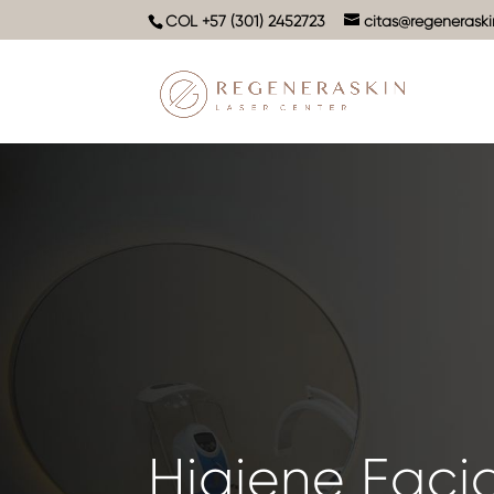
COL +57 (301) 2452723
citas@regenerask
Higiene Facia